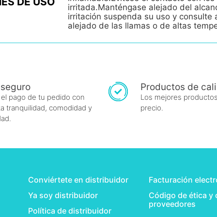
ES DE USO
irritada.Manténgase alejado del alcan
irritación suspenda su uso y consult
alejado de las llamas o de altas temp
 seguro
Productos de cal
 el pago de tu pedido con
Los mejores productos
a tranquilidad, comodidad y
precio.
dad.
Conviértete en distribuidor
Facturación elect
Ya soy distribuidor
Código de ética y
proveedores
Política de distribuidor