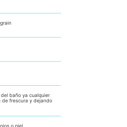
grain
 del baño ya cualquier
n de frescura y dejando
ojos o piel