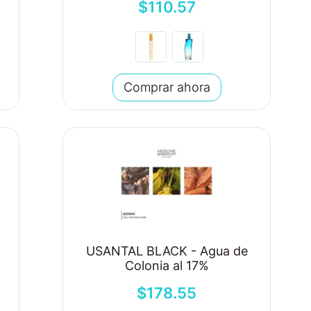
$
110
.
57
Comprar ahora
USANTAL BLACK - Agua de
Colonia al 17%
$
178
.
55