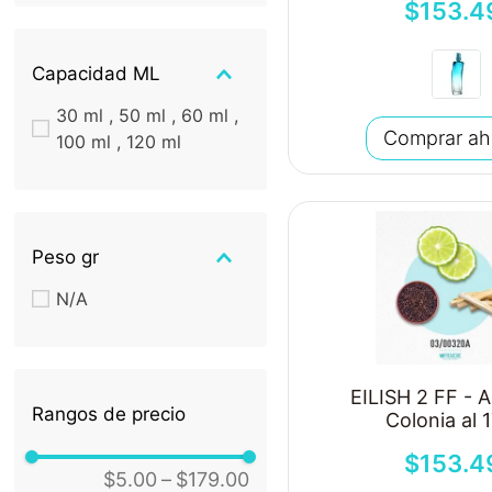
$
153
.
4
Tabaco, Notas
especiadas
Nota de Salida:
Capacidad ML
Sorbete limón,
30 ml , 50 ml , 60 ml ,
Orégano
Comprar ah
100 ml , 120 ml
Nota de Salida:
Sandía, Cítricos, Hojas
machacadas, Notas
acuáticas
Peso gr
Nota de Salida: Rosas,
Café
N/A
Nota de Salida: Ron,
orquidea de vainilla,
Jazmín
Nota de Salida: Piña,
EILISH 2 FF - 
Rangos de precio
Toronja, Bergamota
Colonia al 
Nota de Salida:
$
153
.
4
Pimienta negra,
$5.00
–
$179.00