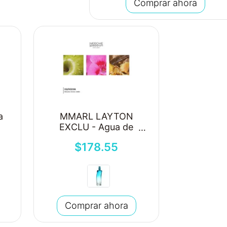
Comprar ahora
a
MMARL LAYTON
EXCLU - Agua de
Colonia al 17%
$
178
.
55
Comprar ahora