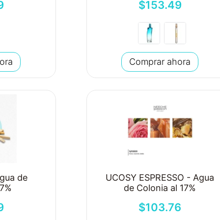
9
$
153
.
49
ora
Comprar ahora
Agua de
UCOSY ESPRESSO - Agua
17%
de Colonia al 17%
9
$
103
.
76