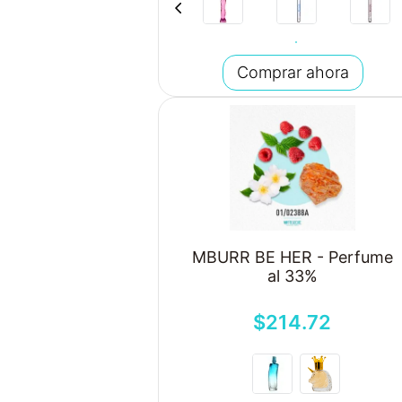
Comprar ahora
MBURR BE HER - Perfume
al 33%
$
214
.
72