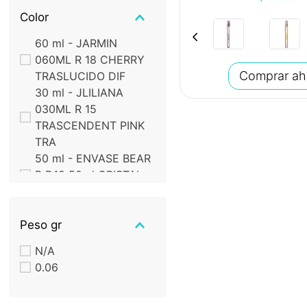
Toronja Rosada, Litchi,
Color
Pimienta Rosa
Nota de Salida:
60 ml - JARMIN
Toronja, Naranja roja,
060ML R 18 CHERRY
Casis
Comprar ah
TRASLUCIDO DIF
Nota de Salida:
30 ml - JLILIANA
Toronja, Manzana
030ML R 15
Roja, Pimienta Rosa
TRASCENDENT PINK
TRA
50 ml - ENVASE BEAR
R D18 50ml CRISTAL-
ROSA DEC
15 ml - PERFUMERO
015ML C/ATOM
Peso gr
VIDRIO DEC AZUL
N/A
15 ml - PERFUMERO
0.06
015ML C/ATOM
VIDRIO DEC MORADO
20 ml - PERFUMERO