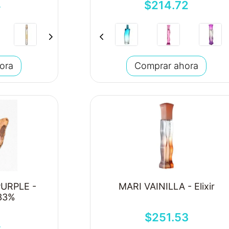
4
$
214
.
72
ora
Comprar ahora
URPLE -
MARI VAINILLA - Elixir
 33%
$
251
.
53
4