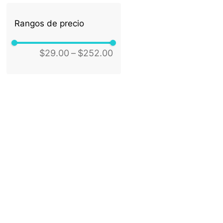
020ML C/ATOM
Rangos de precio
VIDRIO DEC AMARI
20 ml - PERFUMERO
020ML C/ATOM
$29.00
–
$252.00
VIDRIO DEC ROJO
30 ml - JNB2012
030ML S 18 DIFUMIN
AMARILLO TRAS
32 ml - JUEGO DE
PERFUMERO GROOVY
032ML NARANJA
32 ml - JUEGO DE
PERFUMERO LOVE
032ML ROSA NEON