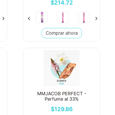
$
214
.
72
Comprar ahora
MMJACOB PERFECT -
Perfume al 33%
$
129
.
86