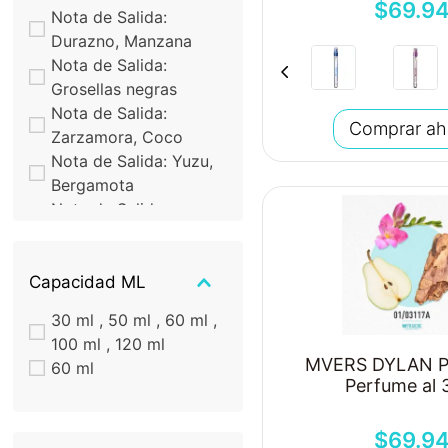
$
69
.
9
Nota de Salida:
Durazno, Manzana
Nota de Salida:
Grosellas negras
Nota de Salida:
Comprar ah
Zarzamora, Coco
Nota de Salida: Yuzu,
Bergamota
Nota de Salida:
Vainilla, Lavanda,
Cacao, Jengibre
Nota de Salida:
Capacidad ML
Vainilla Bourbon,
30 ml , 50 ml , 60 ml ,
Bergamota,Ámbar,
100 ml , 120 ml
Grosella Negra
MVERS DYLAN P
60 ml
Nota de Salida:
Perfume al
Toronja, Zarzamora
Nota de Salida:
$
69
.
9