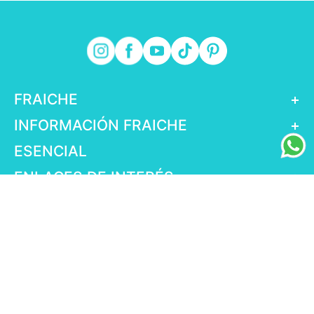
FRAICHE
+
INFORMACIÓN FRAICHE
+
ESENCIAL
+
ENLACES DE INTERÉS
+
fraiche.com.mx
© Fraiche,2025 | Todos los derechos reservados|
Salud es Belleza COFEPRIS 123300EL950986