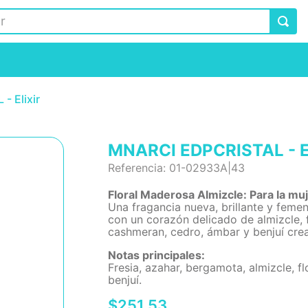
- Elixir
MNARCI EDPCRISTAL - El
Referencia
:
01-02933A|43
Floral Maderosa Almizcle: Para la muj
Una fragancia nueva, brillante y feme
con un corazón delicado de almizcle, f
cashmeran, cedro, ámbar y benjuí crea 
Notas principales:
Fresia, azahar, bergamota, almizcle, f
benjuí.
$
251
.
53