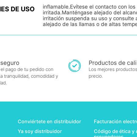
inflamable.Evítese el contacto con los 
ES DE USO
irritada.Manténgase alejado del alcan
irritación suspenda su uso y consult
alejado de las llamas o de altas temp
 seguro
Productos de cal
 el pago de tu pedido con
Los mejores productos
a tranquilidad, comodidad y
precio.
dad.
Conviértete en distribuidor
Facturación elect
Ya soy distribuidor
Código de ética y
proveedores