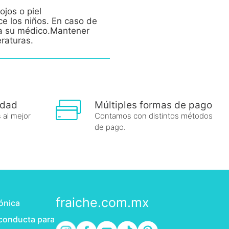
ojos o piel
ce los niños. En caso de
e a su médico.Mantener
eraturas.
idad
Múltiples formas de pago
 al mejor
Contamos con distintos métodos
de pago.
fraiche.com.mx
rónica
 conducta para