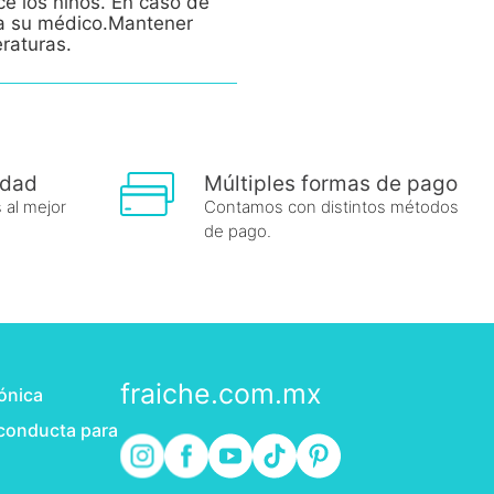
ce los niños. En caso de
e a su médico.Mantener
eraturas.
idad
Múltiples formas de pago
 al mejor
Contamos con distintos métodos
de pago.
fraiche.com.mx
rónica
 conducta para