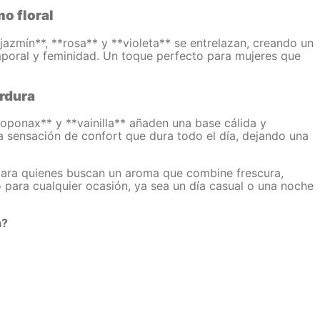
o floral
*jazmín**, **rosa** y **violeta** se entrelazan, creando un
mporal y feminidad. Un toque perfecto para mujeres que
erdura
oponax** y **vainilla** añaden una base cálida y
 sensación de confort que dura todo el día, dejando una
para quienes buscan un aroma que combine frescura,
o para cualquier ocasión, ya sea un día casual o una noche
a?