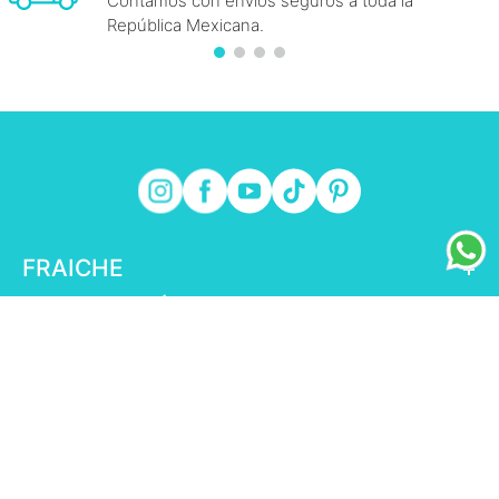
Contamos con envíos seguros a toda la
República Mexicana.
FRAICHE
+
INFORMACIÓN FRAICHE
+
ESENCIAL
+
ENLACES DE INTERÉS
+
fraiche.com.mx