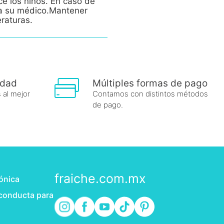
ce los niños. En caso de
e a su médico.Mantener
eraturas.
idad
Múltiples formas de pago
 al mejor
Contamos con distintos métodos
de pago.
fraiche.com.mx
rónica
 conducta para