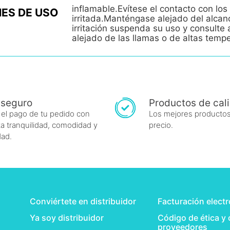
inflamable.Evítese el contacto con los 
ES DE USO
irritada.Manténgase alejado del alcan
irritación suspenda su uso y consult
alejado de las llamas o de altas temp
 seguro
Productos de cal
 el pago de tu pedido con
Los mejores productos
a tranquilidad, comodidad y
precio.
dad.
Conviértete en distribuidor
Facturación elect
Ya soy distribuidor
Código de ética y
proveedores