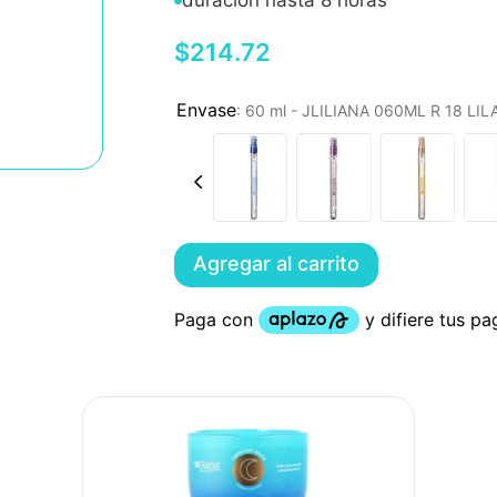
duración hasta 8 horas
$
214
.
72
:
60 ml - JLILIANA 060ML R 18 LI
Agregar al carrito