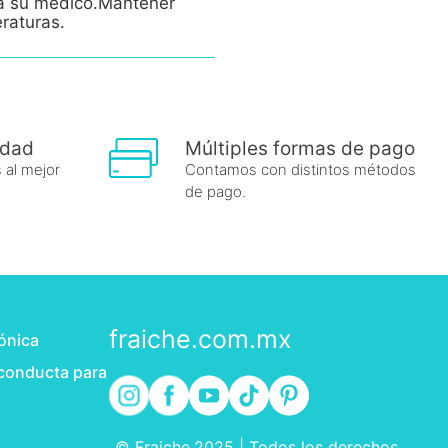
e a su médico.Mantener
eraturas.
idad
Múltiples formas de pago
 al mejor
Contamos con distintos métodos
de pago.
fraiche.com.mx
rónica
 conducta para
© Fraiche,2025 | Todos los derechos