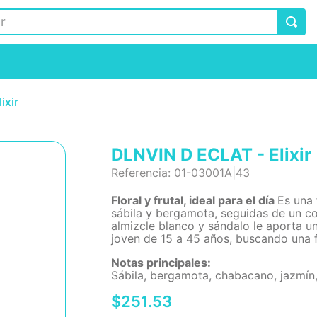
ixir
DLNVIN D ECLAT - Elixir
Referencia
:
01-03001A|43
Floral y frutal, ideal para el día
Es una
sábila y bergamota, seguidas de un c
almizcle blanco y sándalo le aporta u
joven de 15 a 45 años, buscando una f
Notas principales:
Sábila, bergamota, chabacano, jazmín,
$
251
.
53