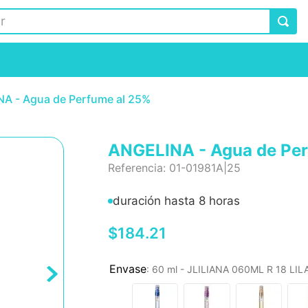
A - Agua de Perfume al 25%
ANGELINA - Agua de Pe
Referencia
:
01-01981A|25
duración hasta 8 horas
$
184
.
21
:
60 ml - JLILIANA 060ML R 18 LI