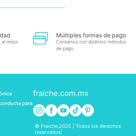
idad
Múltiples formas de pago
 al mejor
Contamos con distintos métodos
de pago.
fraiche.com.mx
rónica
 conducta para
© Fraiche,2025 | Todos los derechos
reservados|