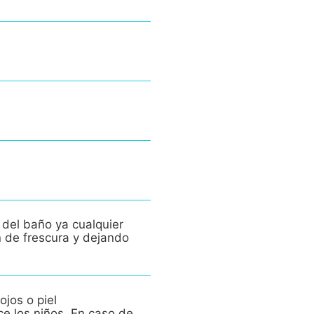
 del baño ya cualquier
n de frescura y dejando
ojos o piel
ce los niños. En caso de