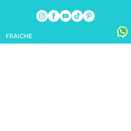
FRAICHE
+
INFORMACIÓN FRAICHE
+
ESENCIAL
+
ENLACES DE INTERÉS
+
fraiche.com.mx
© Fraiche,2025 | Todos los derechos reservados|
Salud es Belleza COFEPRIS 123300EL950986