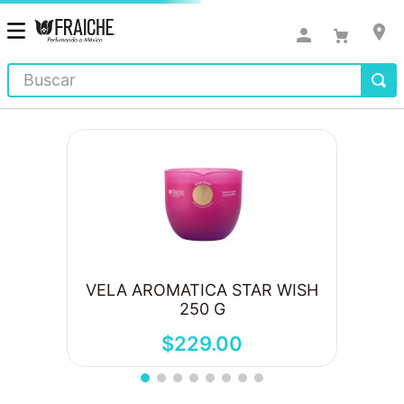
Buscar
VELA AROMATICA STAR WISH
250 G
$
229
.
00