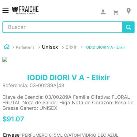
Buscar
Unisex
Elixir
Perfumería
IODID DIORI V A - Elixir
IODID DIORI V A - Elixir
Referencia
:
03-00289A|43
Clave de Esencia: 03/00289A Familia Olfativa: FLORAL -
FRUTAL Nota de Salida: Higo Nota de Corazón: Rosa de
Grasse Genero: UNISEX
$
91
.
07
:
PERFUMERO 015ML C/ATOM VIDRIO DEC AZUL