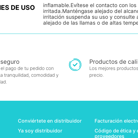
inflamable.Evítese el contacto con los 
ES DE USO
irritada.Manténgase alejado del alcan
irritación suspenda su uso y consult
alejado de las llamas o de altas temp
 seguro
Productos de cal
 el pago de tu pedido con
Los mejores productos
a tranquilidad, comodidad y
precio.
dad.
Conviértete en distribuidor
Facturación elect
Ya soy distribuidor
Código de ética y
proveedores