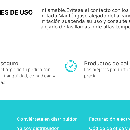
inflamable.Evítese el contacto con los 
ES DE USO
irritada.Manténgase alejado del alcan
irritación suspenda su uso y consult
alejado de las llamas o de altas temp
 seguro
Productos de cal
 el pago de tu pedido con
Los mejores productos
a tranquilidad, comodidad y
precio.
dad.
Conviértete en distribuidor
Facturación elect
Ya soy distribuidor
Código de ética y