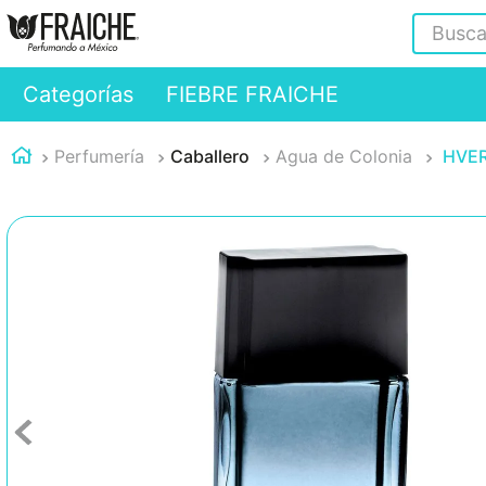
Buscar
Categorías
FIEBRE FRAICHE
Perfumería
Caballero
Agua de Colonia
HVER