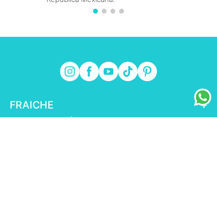
FRAICHE
+
INFORMACIÓN FRAICHE
+
ESENCIAL
+
ENLACES DE INTERÉS
+
fraiche.com.mx