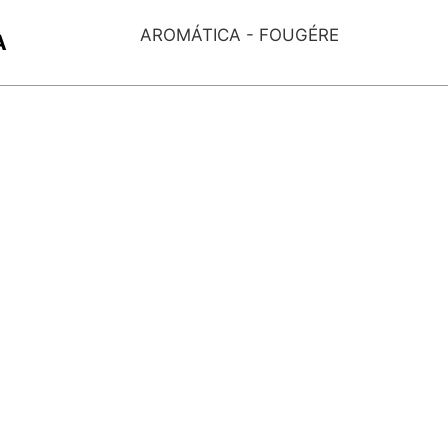
AROMÁTICA - FOUGÉRE
A
Nota de Salida: Salvia, Neroli, Petit Gr
30 ml , 50 ml , 60 ml , 100 ml , 120 ml
N/A
Aplique sobre todo el cuerpo después
hora del día, brindando una sensació
un delicioso y suave aroma