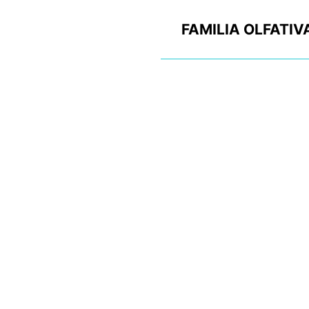
FAMILIA OLFATIV
AROMA
CAPACIDAD ML
PESO GR
MODO DE USO