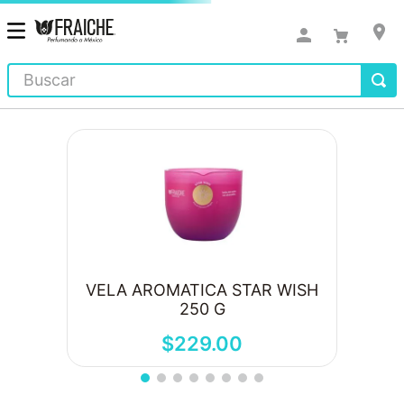
Buscar
VELA AROMATICA STAR WISH
250 G
$
229
.
00