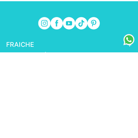
FRAICHE
+
INFORMACIÓN FRAICHE
+
ESENCIAL
+
ENLACES DE INTERÉS
+
fraiche.com.mx
© Fraiche,2025 | Todos los derechos reservados|
Salud es Belleza COFEPRIS 123300EL950986