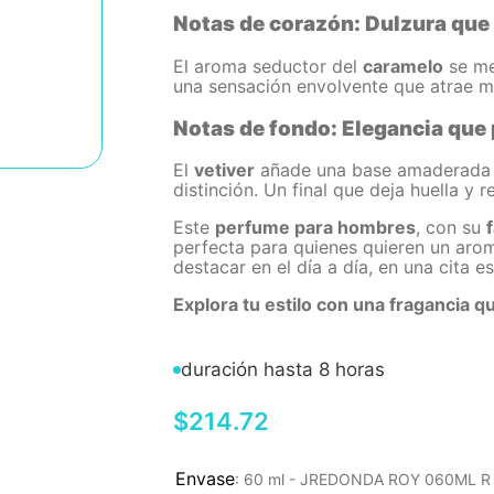
Notas de corazón: Dulzura qu
El aroma seductor del
caramelo
se me
una sensación envolvente que atrae mi
Notas de fondo: Elegancia que
El
vetiver
añade una base amaderada y 
distinción. Un final que deja huella y r
Este
perfume para hombres
, con su
perfecta para quienes quieren un arom
destacar en el día a día, en una cita e
Explora tu estilo con una fragancia qu
duración hasta 8 horas
$
214
.
72
:
60 ml - JREDONDA ROY 060ML 