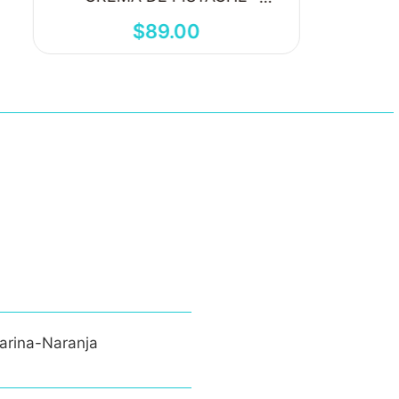
250ML
$
89
.
00
darina-Naranja