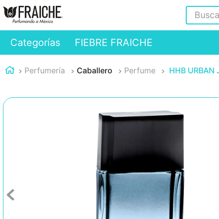
Buscar
Categorías
FIEBRE FRAICHE
Perfumería
Caballero
Perfume
HHB URBAN J