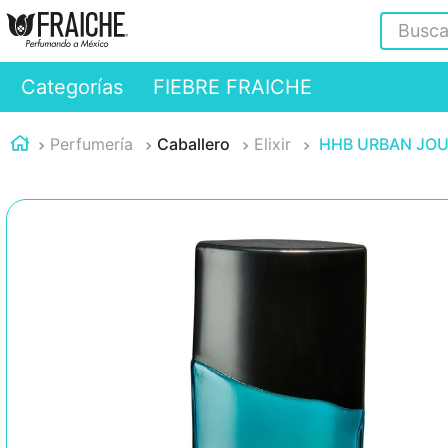
Buscar
Categorías
FIEBRE FRAICHE
Perfumería
Caballero
Elixir
HHB URBAN JOU -