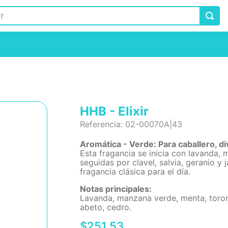
HHB - Elixir
Referencia
:
02-00070A|43
Aromática - Verde: Para caballero, di
Esta fragancia se inicia con lavanda,
seguidas por clavel, salvia, geranio y 
fragancia clásica para el día.
Notas principales:
Lavanda, manzana verde, menta, toronja
abeto, cedro.
$
251
.
53