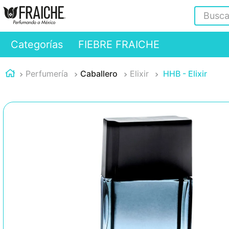
Buscar
Categorías
FIEBRE FRAICHE
Perfumería
Caballero
Elixir
HHB - Elixir