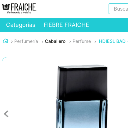
Buscar
Categorías
FIEBRE FRAICHE
Perfumería
Caballero
Perfume
HDIESL BAD -