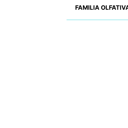
FAMILIA OLFATIV
AROMA
CAPACIDAD ML
PESO GR
MODO DE USO