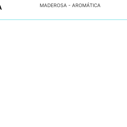
MADEROSA - AROMÁTICA
A
Nota de Salida: Bergamota, Lavanda
30 ml , 50 ml , 60 ml , 100 ml , 120 ml
N/A
Aplique sobre todo el cuerpo después
hora del día, brindando una sensació
un delicioso y suave aroma