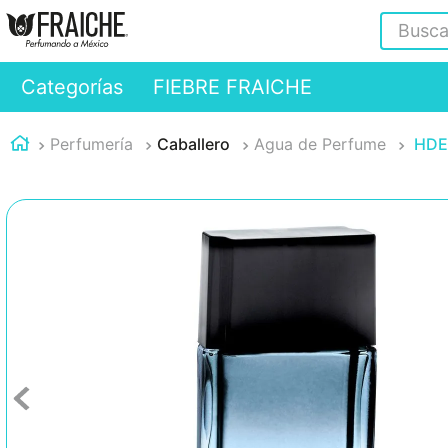
Buscar
Categorías
FIEBRE FRAICHE
Perfumería
Caballero
Agua de Perfume
HDE