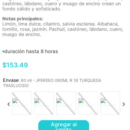
castóreo, lábdano, cuero y musgo de encino crean un
fondo cálido y sofisticado.
Notas principales:
Limón, lima dulce, cilantro, salvia esclarea. Albahaca,
tomillo, rosa, jazmín. Pachulí, castóreo, lábdano, cuero,
musgo de encino.
duración hasta 8 horas
$
153
.
49
:
60 ml - JPERSEO 060ML R 18 TURQUESA
TRASLUCIDO
Agregar al
carrito