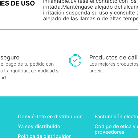
inflamable.Evítese el contacto con los 
ES DE USO
irritada.Manténgase alejado del alcan
irritación suspenda su uso y consult
alejado de las llamas o de altas temp
 seguro
Productos de cal
 el pago de tu pedido con
Los mejores productos
a tranquilidad, comodidad y
precio.
dad.
Conviértete en distribuidor
Facturación elect
Ya soy distribuidor
Código de ética y
proveedores
Política de distribuidor