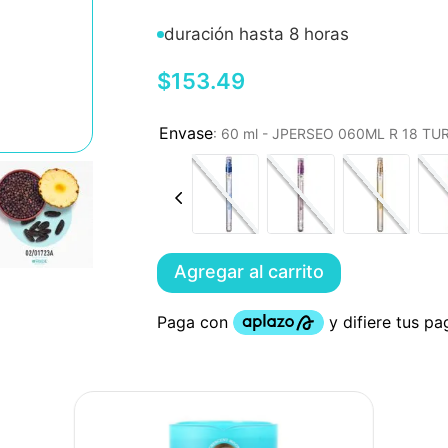
duración hasta 8 horas
$
153
.
49
:
60 ml - JPERSEO 060ML R 18 T
Agregar al carrito