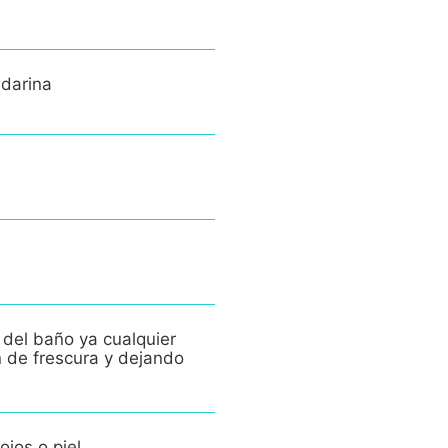
ndarina
 del baño ya cualquier
n de frescura y dejando
ojos o piel