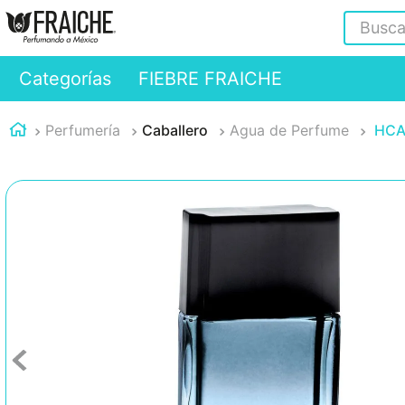
Buscar
Categorías
FIEBRE FRAICHE
Perfumería
Caballero
Agua de Perfume
HCA