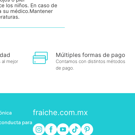
ce los niños. En caso de
e a su médico.Mantener
eraturas.
idad
Múltiples formas de pago
 al mejor
Contamos con distintos métodos
de pago.
fraiche.com.mx
rónica
 conducta para