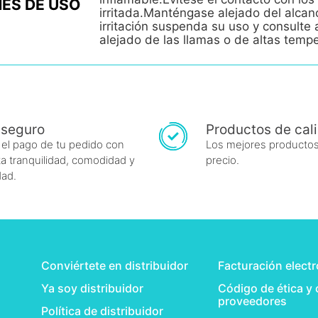
ES DE USO
irritada.Manténgase alejado del alcan
irritación suspenda su uso y consult
alejado de las llamas o de altas temp
 seguro
Productos de cal
 el pago de tu pedido con
Los mejores productos
a tranquilidad, comodidad y
precio.
dad.
Conviértete en distribuidor
Facturación elect
Ya soy distribuidor
Código de ética y
proveedores
Política de distribuidor