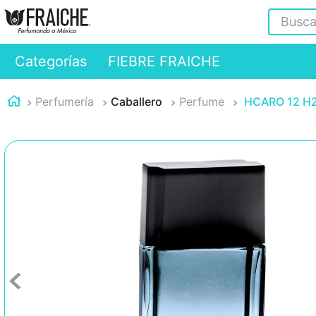
Buscar
Categorías
FIEBRE FRAICHE
Perfumería
Caballero
Perfume
HCARO 12 H2