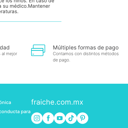
ce los niños. En caso de
e a su médico.Mantener
eraturas.
idad
Múltiples formas de pago
 al mejor
Contamos con distintos métodos
de pago.
fraiche.com.mx
rónica
 conducta para