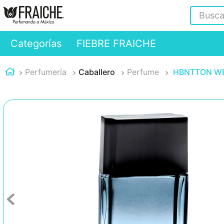
Buscar
Categorías
FIEBRE FRAICHE
Perfumería
Caballero
Perfume
HBNTTON WE 