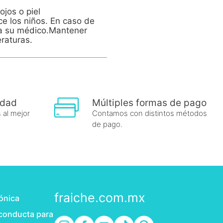
ojos o piel
ce los niños. En caso de
e a su médico.Mantener
eraturas.
idad
Múltiples formas de pago
 al mejor
Contamos con distintos métodos
de pago.
fraiche.com.mx
rónica
 conducta para