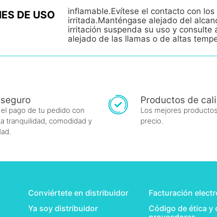
inflamable.Evítese el contacto con los 
ES DE USO
irritada.Manténgase alejado del alcan
irritación suspenda su uso y consult
alejado de las llamas o de altas temp
 seguro
Productos de cal
 el pago de tu pedido con
Los mejores productos
a tranquilidad, comodidad y
precio.
dad.
Conviértete en distribuidor
Facturación elect
Ya soy distribuidor
Código de ética y