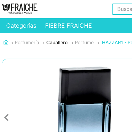
Buscar
Categorías
FIEBRE FRAICHE
Perfumería
Caballero
Perfume
HAZZAR1 - P