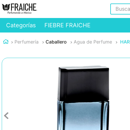
Buscar
Categorías
FIEBRE FRAICHE
Perfumería
Caballero
Agua de Perfume
HAR