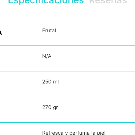
Frutal
A
N/A
250 ml
270 gr
Refresca y perfuma la piel