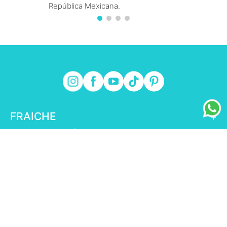
República Mexicana.
FRAICHE
+
INFORMACIÓN FRAICHE
+
ESENCIAL
+
ENLACES DE INTERÉS
+
fraiche.com.mx