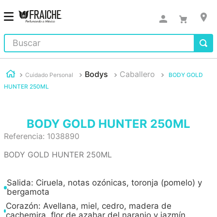
Buscar
Bodys
Caballero
Cuidado Personal
BODY GOLD
HUNTER 250ML
BODY GOLD HUNTER 250ML
Referencia
:
1038890
BODY GOLD HUNTER 250ML
Salida: Ciruela, notas ozónicas, toronja (pomelo) y
bergamota
Corazón: Avellana, miel, cedro, madera de
cachemira, flor de azahar del naranjo y jazmín