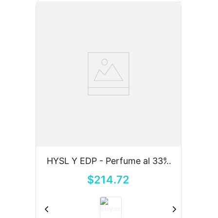
HYSL Y EDP - Perfume al 33%
$
214
.
72