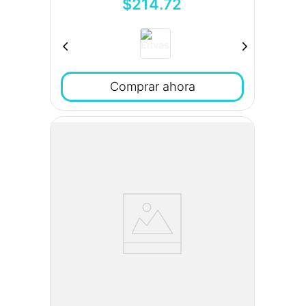
$
214
.
72
Comprar ahora