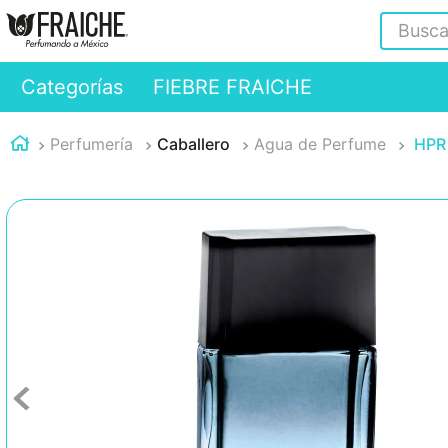
Buscar
Categorías
FIEBRE FRAICHE
Perfumería
Caballero
Agua de Perfume
HPR