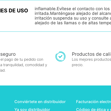
inflamable.Evítese el contacto con los 
ES DE USO
irritada.Manténgase alejado del alcan
irritación suspenda su uso y consult
alejado de las llamas o de altas temp
 seguro
Productos de cal
 el pago de tu pedido con
Los mejores productos
a tranquilidad, comodidad y
precio.
dad.
Conviértete en distribuidor
Facturación elect
Ya soy distribuidor
Código de ética y