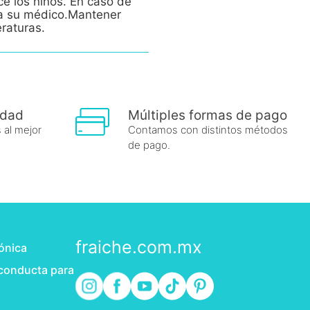
ce los niños. En caso de
e a su médico.Mantener
eraturas.
idad
Múltiples formas de pago
 al mejor
Contamos con distintos métodos
de pago.
fraiche.com.mx
rónica
 conducta para