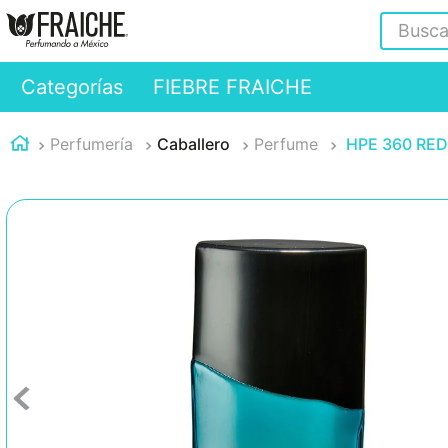
Buscar
Categorías
FIEBRE FRAICHE
Perfumería
Caballero
Perfume
HPE 360 RED 