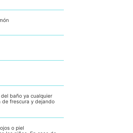
imón
 del baño ya cualquier
n de frescura y dejando
ojos o piel