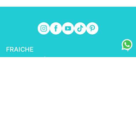
FRAICHE
+
INFORMACIÓN FRAICHE
+
ESENCIAL
+
ENLACES DE INTERÉS
+
fraiche.com.mx
© Fraiche,2025 | Todos los derechos reservados|
Salud es Belleza COFEPRIS 123300EL950986